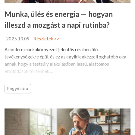
Munka, ülés és energia — hogyan
illeszd a mozgást a napi rutinba?
2025.10.09
Részletek >>
A modern munkakörnyezet jelentős részben ülő
tevékenységekre épül, és ez az egyik legkézzelfoghatóbb oka
annak, hogy a testsúly alakulásában lassú, alattomos
eltolódások történnek ...
Fogyókúra