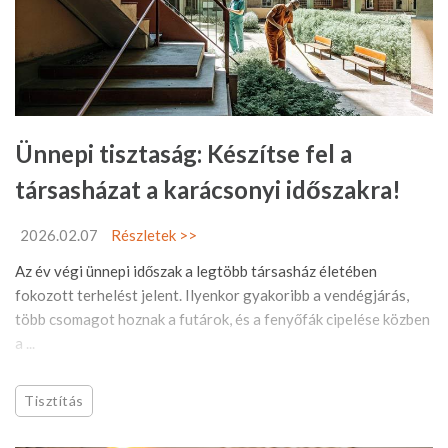
Ünnepi tisztaság: Készítse fel a
társasházat a karácsonyi időszakra!
2026.02.07
Részletek >>
Az év végi ünnepi időszak a legtöbb társasház életében
fokozott terhelést jelent. Ilyenkor gyakoribb a vendégjárás,
több csomagot hoznak a futárok, és a fenyőfák cipelése közben
a ...
Tisztítás