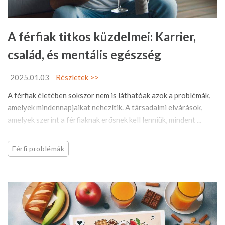
A férfiak titkos küzdelmei: Karrier,
család, és mentális egészség
2025.01.03
Részletek >>
A férfiak életében sokszor nem is láthatóak azok a problémák,
amelyek mindennapjaikat nehezítik. A társadalmi elvárások,
amelyek szerint a férfiaknak erősnek kell lenniük, mindent ...
Férfi problémák