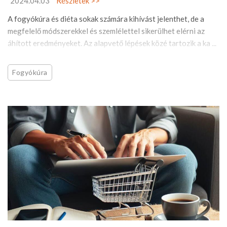
2024.04.03
Részletek >>
A fogyókúra és diéta sokak számára kihívást jelenthet, de a
megfelelő módszerekkel és szemlélettel sikerülhet elérni az
áhított eredményeket. Az alapvető lépések közé tartozik a ka ...
Fogyókúra