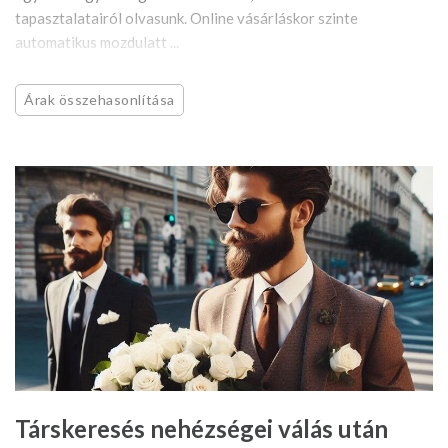
tapasztalatairól olvasunk. Online vásárláskor szinte
automatikus mozdulatt ...
Árak összehasonlítása
Társkeresés nehézségei válás után