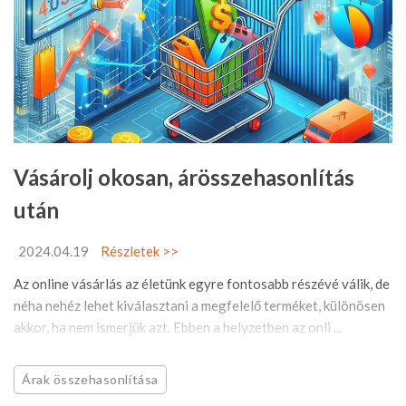
Vásárolj okosan, árösszehasonlítás
után
2024.04.19
Részletek >>
Az online vásárlás az életünk egyre fontosabb részévé válik, de
néha nehéz lehet kiválasztani a megfelelő terméket, különösen
akkor, ha nem ismerjük azt. Ebben a helyzetben az onli ...
Árak összehasonlítása