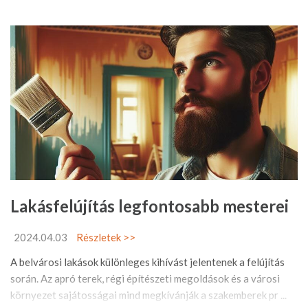
Lakásfelújítás legfontosabb mesterei
2024.04.03
Részletek >>
A belvárosi lakások különleges kihívást jelentenek a felújítás
során. Az apró terek, régi építészeti megoldások és a városi
környezet sajátosságai mind megkívánják a szakemberek pr ...