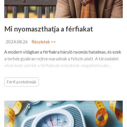
Mi nyomaszthatja a férfiakat
2024.08.26
Részletek >>
A modern világban a férfiakra háruló nyomás hatalmas, és ezek
a terhek gyakran rejtve maradnak a felszín alatt. A társadalmi
elvárások szerint a férfiaknak erőseknek, magabiztosakn ...
Férfi problémák