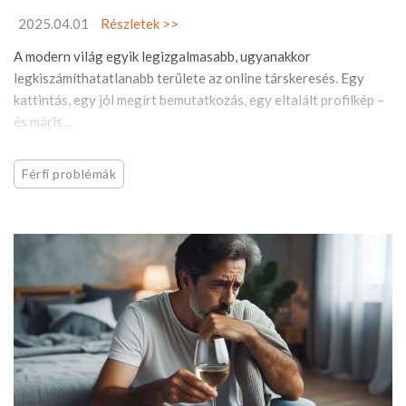
2025.04.01
Részletek >>
A modern világ egyik legizgalmasabb, ugyanakkor
legkiszámíthatatlanabb területe az online társkeresés. Egy
kattintás, egy jól megírt bemutatkozás, egy eltalált profilkép –
és máris ...
Férfi problémák