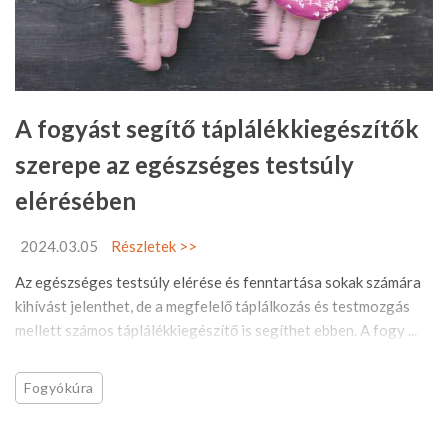
A fogyást segítő táplálékkiegészítők
szerepe az egészséges testsúly
elérésében
2024.03.05
Részletek >>
Az egészséges testsúly elérése és fenntartása sokak számára
kihívást jelenthet, de a megfelelő táplálkozás és testmozgás
mellett számos táplálékkiegészítő is segíthet ebben. A fogy ...
Fogyókúra