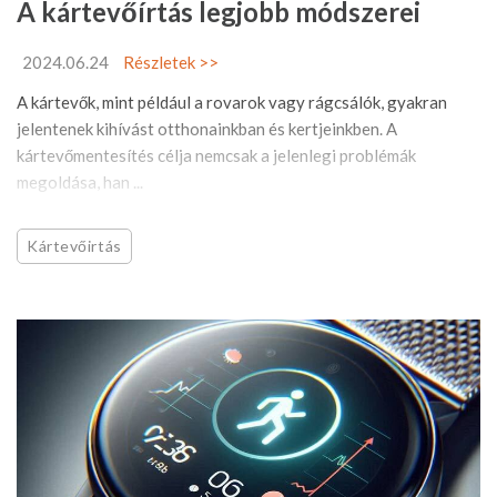
A kártevőírtás legjobb módszerei
2024.06.24
Részletek >>
A kártevők, mint például a rovarok vagy rágcsálók, gyakran
jelentenek kihívást otthonainkban és kertjeinkben. A
kártevőmentesítés célja nemcsak a jelenlegi problémák
megoldása, han ...
Kártevőirtás