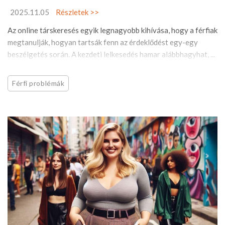
2025.11.05
Részletek >>
Az online társkeresés egyik legnagyobb kihívása, hogy a férfiak
megtanulják, hogyan tartsák fenn az érdeklődést egy-egy
beszélgetés során. A kezdeti lelkesedés hamar alábbhagyhat, ...
Férfi problémák