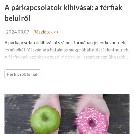
A párkapcsolatok kihívásai: a férfiak
belülről
2024.03.07
Részletek >>
A párkapcsolatok kihívásai számos formában jelentkezhetnek,
és mindkét fél számára hatalmas megpróbáltatást jelenthetnek.
A férfiaknak azonban egyedi módon kell szembenézniük ezekk ...
Férfi problémák