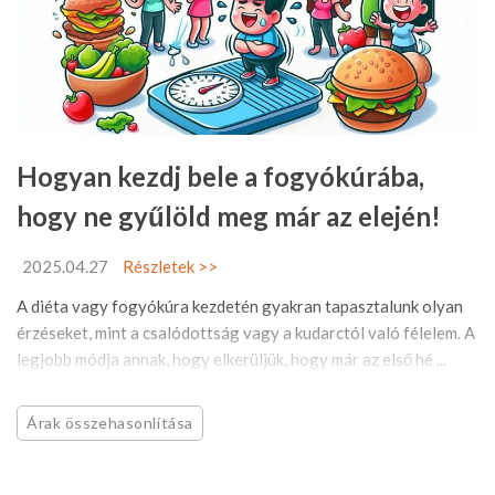
Hogyan kezdj bele a fogyókúrába,
hogy ne gyűlöld meg már az elején!
2025.04.27
Részletek >>
A diéta vagy fogyókúra kezdetén gyakran tapasztalunk olyan
érzéseket, mint a csalódottság vagy a kudarctól való félelem. A
legjobb módja annak, hogy elkerüljük, hogy már az első hé ...
Árak összehasonlítása