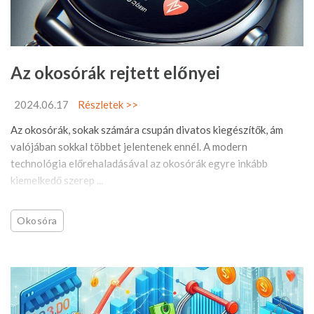
Az okosórák rejtett előnyei
2024.06.17
Részletek >>
Az okosórák, sokak számára csupán divatos kiegészítők, ám
valójában sokkal többet jelentenek ennél. A modern
technológia előrehaladásával az okosórák egyre inkább
kiemelkedő szerep ...
Okosóra