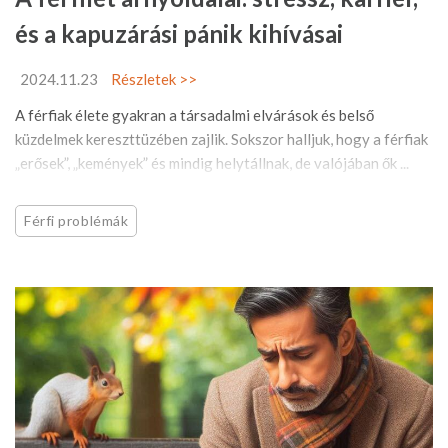
és a kapuzárási pánik kihívásai
2024.11.23
Részletek >>
A férfiak élete gyakran a társadalmi elvárások és belső
küzdelmek kereszttüzében zajlik. Sokszor halljuk, hogy a férfiak
„erősek”, „kemények” és mindig helytállnak, de valójában ők ...
Férfi problémák