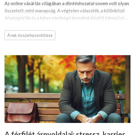
Az online vásárlás világában a döntéshozatal sosem volt olyan
összetett, mint manapság. A végtelen választék, a különböző
árkategóriák és a kétes minőségű termékek között könnyű el ...
Árak összehasonlítása
A férfilét árnyoldalai: stressz, karrier,