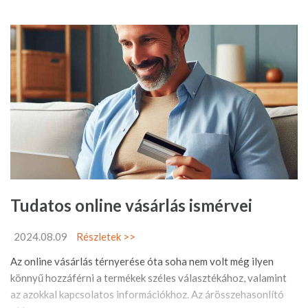
Tudatos online vásárlás ismérvei
2024.08.09
Részletek >>
Az online vásárlás térnyerése óta soha nem volt még ilyen
könnyű hozzáférni a termékek széles választékához, valamint
az azokkal kapcsolatos információkhoz. Az árösszehasonlító