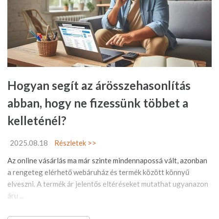
Hogyan segít az árösszehasonlítás
abban, hogy ne fizessünk többet a
kelleténél?
2025.08.18
Részletek >>
Az online vásárlás ma már szinte mindennapossá vált, azonban
a rengeteg elérhető webáruház és termék között könnyű
elveszni. A termék ár jelentős eltéréseket mutathat ugyanazon
áru ...