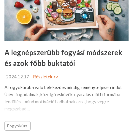
A legnépszerűbb fogyási módszerek
és azok főbb buktatói
2024.12.17
Részletek >>
A fogyókúrába való belekezdés mindig reményteljesen indul.
Újévi fogadalmak, közelgő esküvők, nyaralás előtti formába
lendülés – mind motivációt adhatnak arra, hogy végre
megszabad ...
Fogyókúra