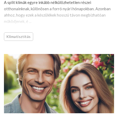
A split klímák egyre inkább nélkülözhetetlen részei
otthonainknak, különösen a forró nyári hónapokban. Azonban
ahhoz, hogy ezek a készülékek hosszú távon megbízhatóan
működjenek, é ...
Klímatisztítás