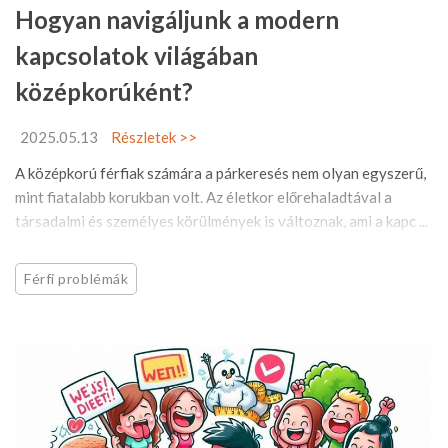
Hogyan navigáljunk a modern
kapcsolatok világában
középkorúként?
2025.05.13
Részletek >>
A középkorú férfiak számára a párkeresés nem olyan egyszerű,
mint fiatalabb korukban volt. Az életkor előrehaladtával a
társadalmi és személyes körülmények is változnak, ami a kapc ...
Férfi problémák