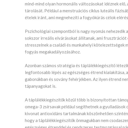
mind-mind olyan hormonális változásokat idéznek elő, 
tárolását. Például a menstruációs ciklus luteális fázi
ételek iránt, ami megnehezíti a fogyókúrás célok elérés
Pszichológiai szempontból is nagy nyomás nehezedik a 
sokszor irreális elvárásokat állítanak, ami frusztráci
stresszelnek a családi és munkahelyi kötelezettségek 
fogyás megakadályozásához.
Azonban számos stratégia és táplálékkiegészítő létezi
legfontosabb lépés az egészséges étrend kialakítása, 
gabonákban és sovány fehérjékben. Az ilyen étrend nem
tápanyagokat is.
A táplálékkiegészítők közül több is bizonyítottan támo
omega-3 zsírsavak például segíthetnek a gyulladások 
kivonat antioxidáns tartalmának köszönhetően szintén
hogy a táplálékkiegészítők önmagukban nem csodaszer
egészséges étrenddel és rendszeres testmozgással pá