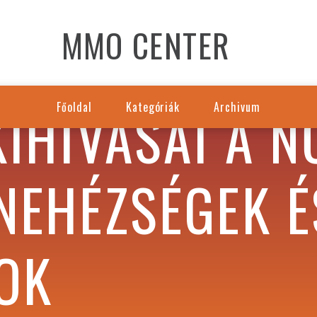
MMO CENTER
KIHÍVÁSAI A N
Főoldal
Kategóriák
Archivum
NEHÉZSÉGEK É
OK