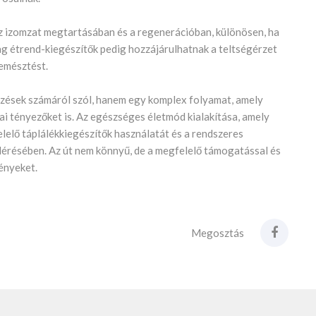
z izomzat megtartásában és a regenerációban, különösen, ha
g étrend-kiegészítők pedig hozzájárulhatnak a teltségérzet
emésztést.
dzések számáról szól, hanem egy komplex folyamat, amely
iai tényezőket is. Az egészséges életmód kialakítása, amely
lelő táplálékkiegészítők használatát és a rendszeres
lérésében. Az út nem könnyű, de a megfelelő támogatással és
ményeket.
Megosztás