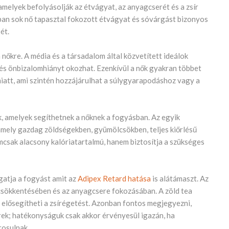
amelyek befolyásolják az étvágyat, az anyagcserét és a zsír
sában sok nő tapasztal fokozott étvágyat és sóvárgást bizonyos
ét.
nőkre. A média és a társadalom által közvetített ideálok
ót és önbizalomhiányt okozhat. Ezenkívül a nők gyakran többet
miatt, ami szintén hozzájárulhat a súlygyarapodáshoz vagy a
k, amelyek segíthetnek a nőknek a fogyásban. Az egyik
amely gazdag zöldségekben, gyümölcsökben, teljes kiőrlésű
csak alacsony kalóriatartalmú, hanem biztosítja a szükséges
gatja a fogyást amit az
Adipex Retard hatása
is alátámaszt. Az
csökkentésében és az anyagcsere fokozásában. A zöld tea
 elősegítheti a zsírégetést. Azonban fontos megjegyezni,
ek; hatékonyságuk csak akkor érvényesül igazán, ha
rosulnak.