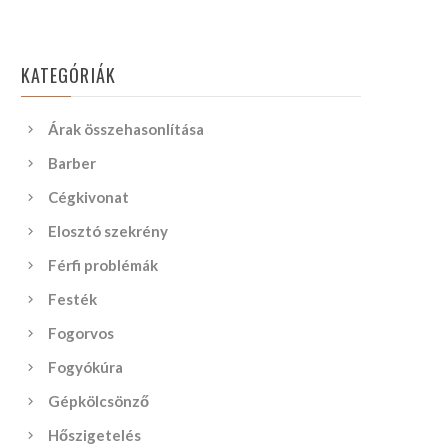
KATEGÓRIÁK
Árak összehasonlítása
Barber
Cégkivonat
Elosztó szekrény
Férfi problémák
Festék
Fogorvos
Fogyókúra
Gépkölcsönző
Hőszigetelés