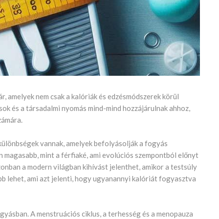
r, amelyek nem csak a kalóriák és edzésmódszerek körül
ások és a társadalmi nyomás mind-mind hozzájárulnak ahhoz,
zámára.
s különbségek vannak, amelyek befolyásolják a fogyás
 magasabb, mint a férfiaké, ami evolúciós szempontból előnyt
onban a modern világban kihívást jelenthet, amikor a testsúly
bb lehet, ami azt jelenti, hogy ugyanannyi kalóriát fogyasztva
gyásban. A menstruációs ciklus, a terhesség és a menopauza