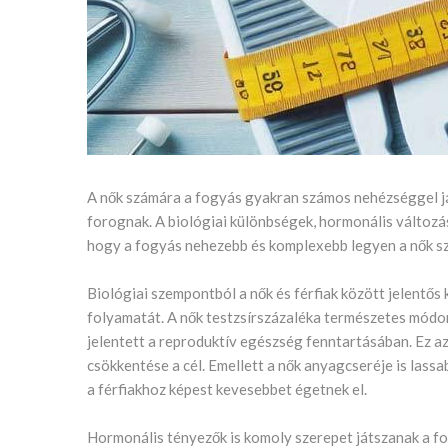
A nők számára a fogyás gyakran számos nehézséggel já
forognak. A biológiai különbségek, hormonális változ
hogy a fogyás nehezebb és komplexebb legyen a nők s
Biológiai szempontból a nők és férfiak között jelentő
folyamatát. A nők testzsírszázaléka természetes módon
jelentett a reproduktív egészség fenntartásában. Ez az
csökkentése a cél. Emellett a nők anyagcseréje is lassa
a férfiakhoz képest kevesebbet égetnek el.
Hormonális tényezők is komoly szerepet játszanak a fo