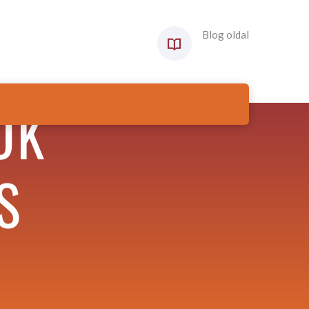
Blog oldal
ŐK
S