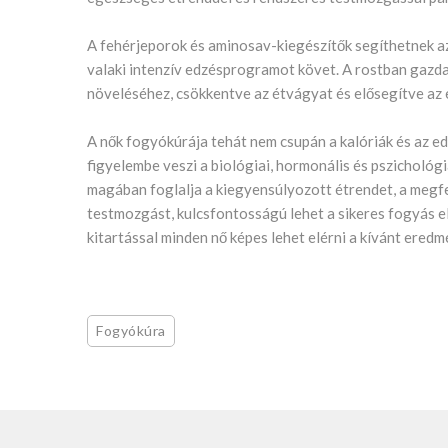
A fehérjeporok és aminosav-kiegészítők segíthetnek a
valaki intenzív edzésprogramot követ. A rostban gazda
növeléséhez, csökkentve az étvágyat és elősegítve az 
A nők fogyókúrája tehát nem csupán a kalóriák és az e
figyelembe veszi a biológiai, hormonális és pszichológ
magában foglalja a kiegyensúlyozott étrendet, a megfe
testmozgást, kulcsfontosságú lehet a sikeres fogyás e
kitartással minden nő képes lehet elérni a kívánt ered
Fogyókúra