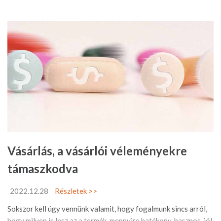
Vásárlás, a vásárlói véleményekre
támaszkodva
2022.12.28
Részletek >>
Sokszor kell úgy vennünk valamit, hogy fogalmunk sincs arról,
hogy milyen is lesz az a termék, mennyire hatékony, hasznos, jól