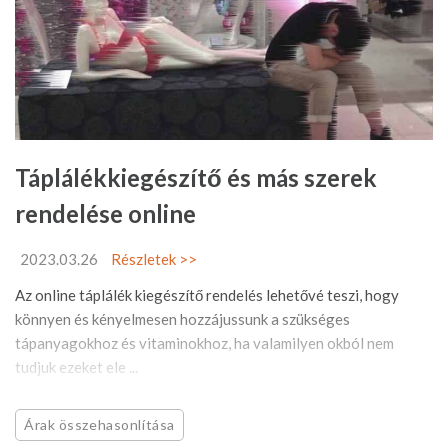
Táplálékkiegészítő és más szerek
rendelése online
2023.03.26
Részletek >>
Az online táplálék kiegészítő rendelés lehetővé teszi, hogy
könnyen és kényelmesen hozzájussunk a szükséges
tápanyagokhoz és vitaminokhoz, ha valamilyen okból nem
tudjuk ezeket ele ...
Árak összehasonlítása