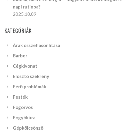
napi rutinba?
2025.10.09
KATEGÓRIÁK
Árak összehasonlítása
Barber
Cégkivonat
Elosztó szekrény
Férfi problémák
Festék
Fogorvos
Fogyókúra
Gépkölcsönző