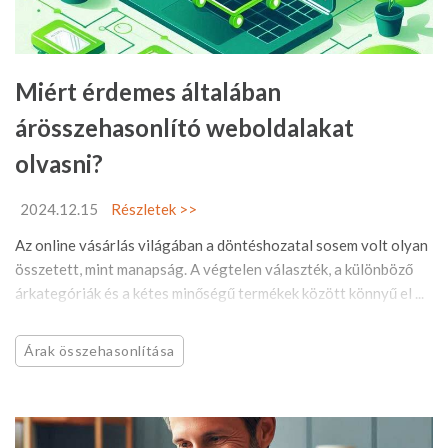
Miért érdemes általában
árösszehasonlító weboldalakat
olvasni?
2024.12.15
Részletek >>
Az online vásárlás világában a döntéshozatal sosem volt olyan
összetett, mint manapság. A végtelen választék, a különböző
árkategóriák és a kétes minőségű termékek között könnyű el ...
Árak összehasonlítása