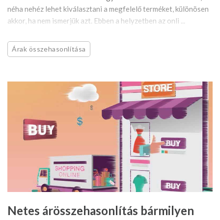
néha nehéz lehet kiválasztani a megfelelő terméket, különösen
akkor, ha nem ismerjük azt. Ebben a helyzetben az onli ...
Árak összehasonlítása
Netes árösszehasonlítás bármilyen