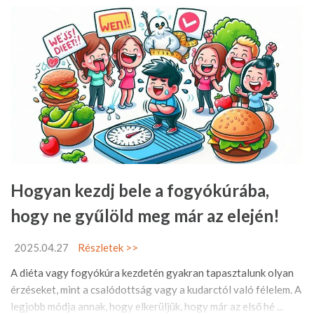
Hogyan kezdj bele a fogyókúrába,
hogy ne gyűlöld meg már az elején!
2025.04.27
Részletek >>
A diéta vagy fogyókúra kezdetén gyakran tapasztalunk olyan
érzéseket, mint a csalódottság vagy a kudarctól való félelem. A
legjobb módja annak, hogy elkerüljük, hogy már az első hé ...