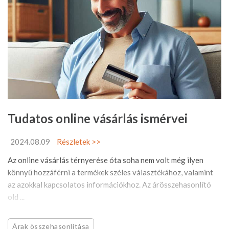
Tudatos online vásárlás ismérvei
2024.08.09
Részletek >>
Az online vásárlás térnyerése óta soha nem volt még ilyen
könnyű hozzáférni a termékek széles választékához, valamint
az azokkal kapcsolatos információkhoz. Az árösszehasonlító
old ...
Árak összehasonlítása