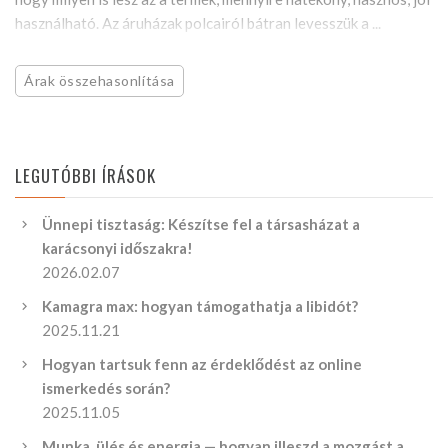
használható. Az áruházak polcairól bátran levesszük a ...
Árak összehasonlítása
LEGUTÓBBI ÍRÁSOK
Ünnepi tisztaság: Készítse fel a társasházat a
karácsonyi időszakra!
2026.02.07
Kamagra max: hogyan támogathatja a libidót?
2025.11.21
Hogyan tartsuk fenn az érdeklődést az online
ismerkedés során?
2025.11.05
Munka, ülés és energia — hogyan illeszd a mozgást a