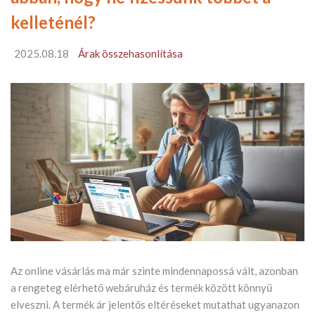
kelleténél?
2025.08.18
Árak összehasonlítása
Az online vásárlás ma már szinte mindennapossá vált, azonban
a rengeteg elérhető webáruház és termék között könnyű
elveszni. A termék ár jelentős eltéréseket mutathat ugyanazon