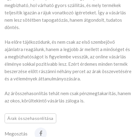
megbízható, hol várható gyors szállítás, és mely termékek
teljesítik igazán a rájuk vonatkozó ígéreteket. Így a vásárlás
nem lesz sötétben tapogatózás, hanem átgondolt, tudatos
döntés.
Ha előre tájékozódunk, és nem csak az első szembejövő
ajánlatra reagálunk, hanem a legjobb ár mellett a minőséget és
a megbízhatóságot is figyelembe vesszük, az online vásárlás
élménye sokkal pozitívabb lesz. Ezért érdemes minden termék
beszerzése előtt rászánni néhány percet az árak összevetésére
és a vélemények áttanulmányozására.
Az árösszehasonlítás tehát nem csak pénzmegtakarítás, hanem
az okos, körültekintő vásárlás záloga is.
Árak összehasonlítása
Megosztás