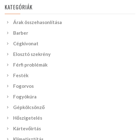
KATEGÓRIÁK
Árak összehasonlítása
Barber
Cégkivonat
Elosztó szekrény
Férfi problémák
Festék
Fogorvos
Fogyókúra
Gépkölcsönző
Hőszigetelés
Kártevőirtás
Klímatisztítás