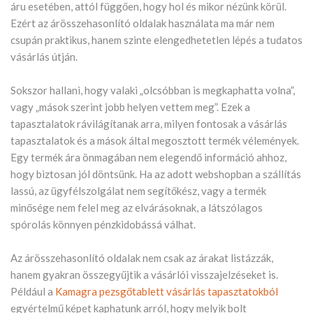
áru esetében, attól függően, hogy hol és mikor nézünk körül.
Ezért az árösszehasonlító oldalak használata ma már nem
csupán praktikus, hanem szinte elengedhetetlen lépés a tudatos
vásárlás útján.
Sokszor hallani, hogy valaki „olcsóbban is megkaphatta volna”,
vagy „mások szerint jobb helyen vettem meg”. Ezek a
tapasztalatok rávilágítanak arra, milyen fontosak a vásárlás
tapasztalatok és a mások által megosztott termék vélemények.
Egy termék ára önmagában nem elegendő információ ahhoz,
hogy biztosan jól döntsünk. Ha az adott webshopban a szállítás
lassú, az ügyfélszolgálat nem segítőkész, vagy a termék
minősége nem felel meg az elvárásoknak, a látszólagos
spórolás könnyen pénzkidobássá válhat.
Az árösszehasonlító oldalak nem csak az árakat listázzák,
hanem gyakran összegyűjtik a vásárlói visszajelzéseket is.
Például a
Kamagra pezsgőtablett vásárlás tapasztatokból
egyértelmű képet kaphatunk arról, hogy melyik bolt