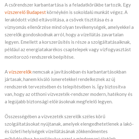
A csőrendszer karbantartása is a feladatkörükbe tartozik. Egy
vízszerelő Budapest
körnéykén is sokoldalú munkát végez. A
lerakódott vízkő eltávolítása, a csövek tisztítása és a
víznyomás ellenőrzése mind olyan tevékenységek, amelyekkel a
szerelők gondoskodnak arról, hogy a vízellátás zavartalan
legyen. Emellett a korszerűsítés is része a szolgáltatásaiknak,
például az energiatakarékos csaptelepek vagy vízfogyasztást
monitorozó rendszerek beépítése.
A
vízszerelők
nemcsak a javításokban és karbantartásokban
jártasak, hanem kiváló ismeretekkel rendelkeznek az új
rendszerek tervezésében és telepítésében is. Így biztosítva
van, hogy az otthoni vízvezeték-rendszer modern, hatékony és
a legújabb biztonsági előírásoknak megfelelő legyen.
Összességében a vízvezeték szerelők széles körű
szolgáltatásokat nyújtanak, amelyek elengedhetetlenek a lakó-
és üzleti helyiségek vízellátásának zökkenőmentes
működéséhez, hozzájárulva ezzel a mindennapi életünk