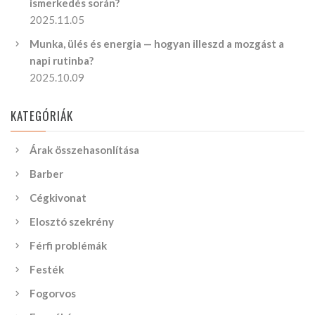
ismerkedés során?
2025.11.05
Munka, ülés és energia — hogyan illeszd a mozgást a
napi rutinba?
2025.10.09
KATEGÓRIÁK
Árak összehasonlítása
Barber
Cégkivonat
Elosztó szekrény
Férfi problémák
Festék
Fogorvos